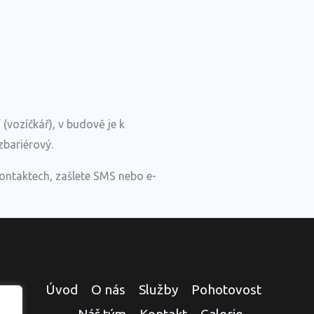
(vozíčkář), v budově je k
zbariérový.
ontaktech, zašlete SMS nebo e-
Úvod
O nás
Služby
Pohotovost