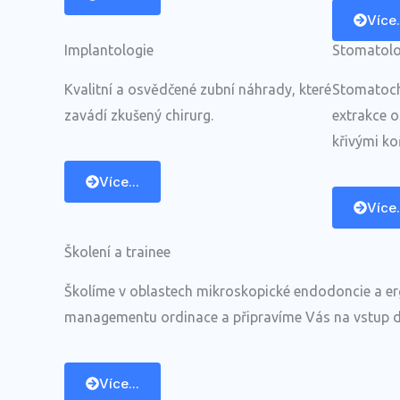
Více.
Implantologie
Stomatolo
Kvalitní a osvědčené zubní náhrady, které
Stomatoch
zavádí zkušený chirurg.
extrakce o
křivými ko
Více...
Více.
Školení a trainee
Školíme v oblastech mikroskopické endodoncie a er
managementu ordinace a připravíme Vás na vstup d
Více...