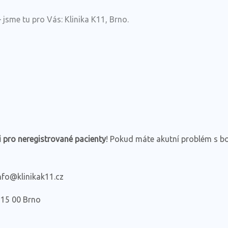
sme tu pro Vás: Klinika K11, Brno.
i pro neregistrované pacienty
! Pokud máte akutní problém s bo
info@klinikak11.cz
615 00 Brno