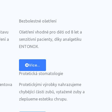
Bezbolestné ošetření
stavu
Ošetření vhodné pro děti od 8 let a
ení a
senzitivní pacienty, díky analgetiku
ENTONOX.
Více...
Protetická stomatologie
ientova
Protetickými výrobky nahrazujeme
chybějící části zubů, vytažené zuby a
zlepšueme estetiku chrupu.