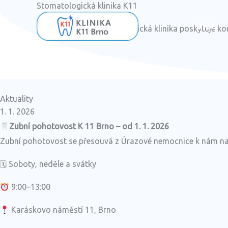
Stomatologická klinika K11
Přeskočit
na
Úvod
Specializovaná stomatologická klinika
poskytuje kom
obsah
Aktuality
1. 1. 2026
Zubní pohotovost K 11 Brno – od 1. 1. 2026
Zubní pohotovost se přesouvá z Úrazové nemocnice k nám na 
🗓 Soboty, neděle a svátky
9:00–13:00
Karáskovo náměstí 11, Brno