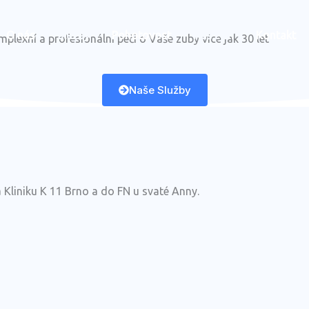
O nás
Služby
Pohotovost
Náš tým
Kontakt
plexní a profesionální péči o Vaše zuby více jak 30 let
Naše Služby
Kliniku K 11 Brno a do FN u svaté Anny.