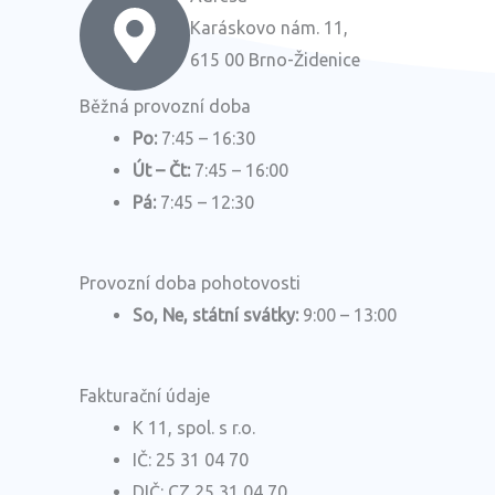
Karáskovo nám. 11,
615 00 Brno-Židenice
Běžná provozní doba
Po:
7:45 – 16:30
Út – Čt:
7:45 – 16:00
Pá:
7:45 – 12:30
Provozní doba pohotovosti
So, Ne, státní svátky:
9:00 – 13:00
Fakturační údaje
K 11, spol. s r.o.
IČ: 25 31 04 70
DIČ: CZ 25 31 04 70