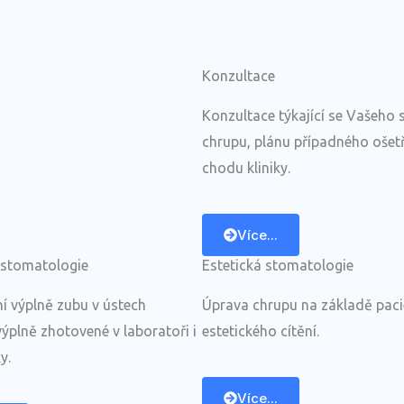
Konzultace
Konzultace týkající se Vašeho 
chrupu, plánu případného ošetř
chodu kliniky.
Více...
stomatologie
Estetická stomatologie
í výplně zubu v ústech
Úprava chrupu na základě pac
výplně zhotovené v laboratoři i
estetického cítění.
y.
Více...