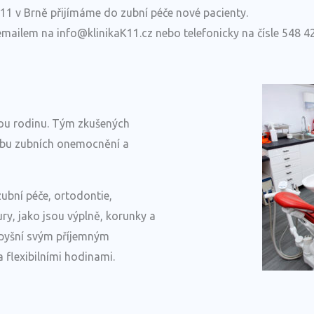
1 v Brně přijímáme do zubní péče nové pacienty.
mailem na info@klinikaK11.cz nebo telefonicky na čísle 548 4
elou rodinu. Tým zkušených
léčbu zubních onemocnění a
zubní péče, ortodontie,
ry, jako jsou výplně, korunky a
e pyšní svým příjemným
 flexibilními hodinami.